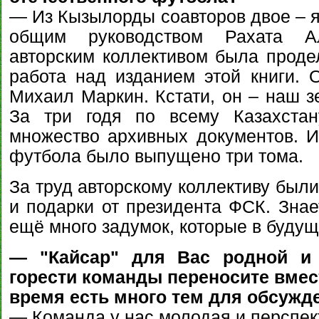
— Из Кызылорды соавторов двое – я
общим руководством Рахата А
авторским коллективом была проде
работа над изданием этой книги.
Михаил Маркин. Кстати, он – наш з
За три годя по всему Казахста
множество архивных документов. И 
футбола было выпущено три тома.
За труд авторскому коллективу был
и подарки от президента ФСК. Знает
ещё много задумок, которые в будущ
— "Кайсар" для Вас родной и 
горести команды переносите вмес
время есть много тем для обсужд
— Команда у нас молодая и перспек