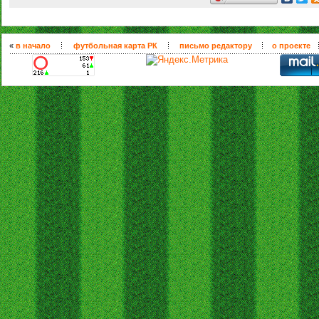
«
в начало
футбольная карта РК
письмо редактору
о проекте