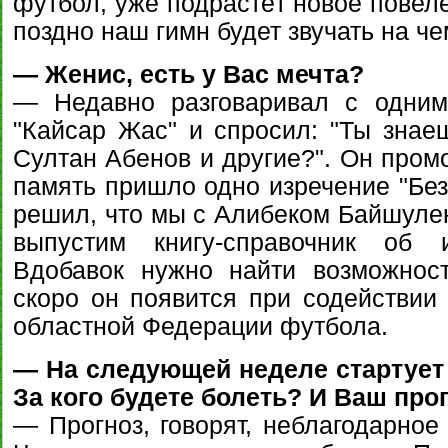
футбол, уже подрастёт новое повеле
поздно наш гимн будет звучать на ч
— Женис, есть у Вас мечта?
— Недавно разговаривал с одним
"Кайсар Жас" и спросил: "Ты знаеш
Султан Абенов и другие?". Он пром
память пришло одно изречение "Без
решил, что мы с Алибеком Байшулен
выпустим книгу-справочник об 
Вдобавок нужно найти возможнос
скоро он появится при содействии 
областной Федерации футбола.
— На следующей неделе стартует 
За кого будете болеть? И Ваш пр
— Прогноз, говорят, неблагодарное