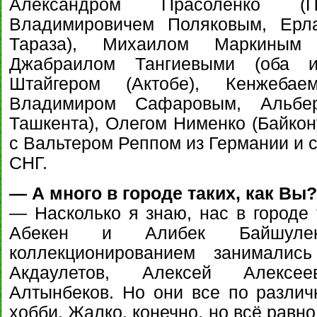
Александром Прасоленко (Па
Владимировичем Поляковым, Ерл
Тараза), Михаилом Маркиным
Джабраилом Тангиевыми (оба и
Штайгером (Актобе), Кенжебае
Владимиром Сафаровым, Альбе
Ташкента), Олегом Нименко (Байкон
с Вальтером Реппом из Германии и с
СНГ.
— А много в городе таких, как Вы?
— Насколько я знаю, нас в городе 
Абекен и Алибек Байшул
коллекционированием занималис
Акдаулетов, Алексей Алексе
Алтынбеков. Но они все по разли
хобби. Жалко, конечно, но всё равно