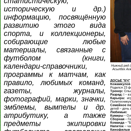
статистическую,
историческую и др.)
информацию, посвящённую
развитию этого вида
спорта, и коллекционеры,
собирающие любые
материалы, связанные с
футболом (книги,
календари-справочники,
Нижний ряд (
Асылбек Ахм
программы к матчам, как
правило, любимых команд,
ДОСЬЕ "КЧ"
Кожамкулов
Родился 23 ф
газеты, журналы,
Тренер:
Ольш
Разряд:
I – в
фотографий, марки, значки,
Карьера:
игр
Политехнику
эмблемы, вымпелы и др.
Семейное п
детей – дочь
Любимые:
атрибутику, а также
Кумиры
– Ол
Сборная
– Го
предметы экипировки
Команда
– "Б
Напиток
– ча
Кинофильм