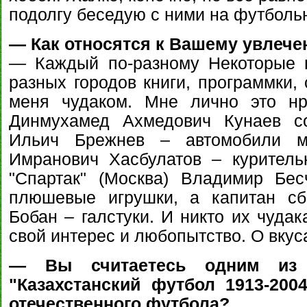
подолгу беседую с ними на футболь
— Как относятся к Вашему увлече
— Каждый по-разному Некоторые п
разных городов книги, программки,
меня чудаком. Мне лично это нр
Динмухамед Ахмедович Кунаев со
Ильич Брежнев – автомобили ма
Имранович Хасбулатов – куритель
"Спартак" (Москва) Владимир Бес
плюшевые игрушки, а капитан сб
Бобан – галстуки. И никто их чудак
свой интерес и любопытство. О вкуса
— Вы считаетесь одним из с
"Казахстанский футбол 1913-20
отечественного футбола?