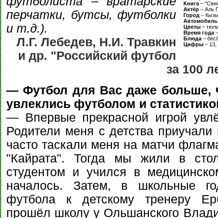
футболиста – вратарские
Книга
– "Сви
Актёр
– Аль 
перчатки, бутсы, футболки
Город
– Кызы
Автомобиль
и т.д.).
Цветы
– тюл
Время года
–
Л.Г. Лебедев, Н.И. Травкин
Блюда
– бес
Цифры
– 13,
и др. "Российский футбол
за 100 л
— Футбол для Вас даже больше, 
увлеклись футболом и статистико
— Впервые прекрасной игрой увлё
Родители меня с детства приучали к
часто таскали меня на матчи флагм
"Кайрата". Тогда мы жили в сто
студентом и учился в медицинско
началось. Затем, в школьные г
футбола к детскому тренеру Ер
прошёл школу у Ольшанского Влади