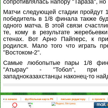
сопротивлялась напору "Тараза", но в
Матчи следующей стадии пройдут 10
победитель в 1/8 финала также буд
одного матча. В этой связи счастли
те, кому в результате жеребьевк
стенах. Вот Арно Пайперс, к пр
родился. Мало того что играть п
"Востоком-2".
Самые любопытые пары 1/8 фина
"Атырау" - "Тобол", при у
западноказахстанцы наконец-то найд
«
в начало
футбольная карта РК
письмо редактору
о проекте