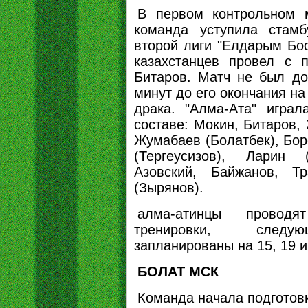
В первом контрольном 
команда уступила стамб
второй лиги "Елдарым Бос
казахстанцев провел с п
Битаров. Матч не был до
минут до его окончания н
драка. "Алма-Ата" игра
составе: Мокин, Битаров,
Жумабаев (Болатбек), Бор
(Тергеусизов), Ларин 
Азовский, Байжанов, Т
(Зырянов).
алма-атинцы проводя
тренировки, след
запланированы на 15, 19 и
БОЛАТ МСК
Команда начала подготовк