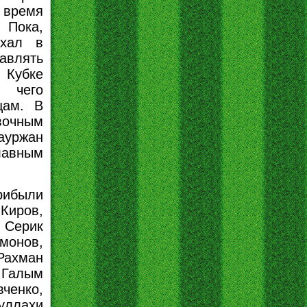
время
 Пока,
ехал в
авлять
Кубке
 чего
цам. В
вочным
уржан
лавным
рибыли
Киров,
 Серик
монов,
ахман
 Галым
енко,
уллахи