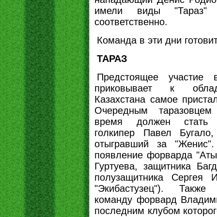
имели виды "Тараз" 
соответственно.
Команда в эти дни готови
ТАРАЗ
Предстоящее участие
приковывает к обла
Казахстана самое приста
Очередным таразовце
время должен стать у
голкипер Павел Бугало,
отыгравший за "Женис"
появление форварда "Аты
Гуртуева, защитника Баг
полузащитника Сергея 
"Экибастузец"). Такж
команду форвард Владим
последним клубом которог