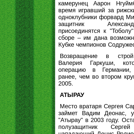
камерунец Аарон Нгуйм
время игравший за рижски
одноклубники форвард Ми
защитник Алекса
присоединятся к "Тоболу
сборе – им дана возможн
Кубке чемпионов Содружес
Возвращение в строй
Валерия Гаркуши, кот
операцию в Германии,
ранее, чем во втором кру
2005.
АТЫРАУ
Место вратаря Сергея Са
займет Вадим Деонас, 
"Атырау" в 2003 году. Ос
полузащитник Серг
нападающий Денис Родион