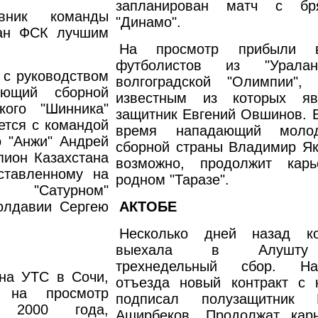
запланирован матч с бр
вник команды
"Динамо".
нан ФСК лучшим
На просмотр прибыли в
футболистов из "Урала
 с руководством
волгоградской "Олимпии",
ающий сборной
известным из которых яв
кого "Шинника"
защитник Евгений Овшинов. В
ется с командой
время нападающий молод
о "Анжи" Андрей
сборной страны Владимир Як
пион Казахстана
возможно, продолжит кар
ставленному на
родном "Таразе".
 "Сатурном"
олдавии Сергею
АКТОБЕ
Несколько дней назад к
выехала в Алушт
трехнедельный сбор. На
на УТС в Сочи,
отъезда новый контракт с 
 на просмотр
подписал полузащитник 
н 2000 года,
Аширбеков. Продолжат кар