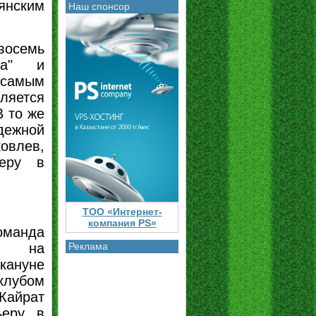
янским
Наш спонсор
осемь
на" и
 самым
ляется
 то же
ежной
овлев,
ьеру в
ТОО «Интернет-
компания PS»
оманда
у на
Реклама
кануне
клубом
Кайрат
ьеру в