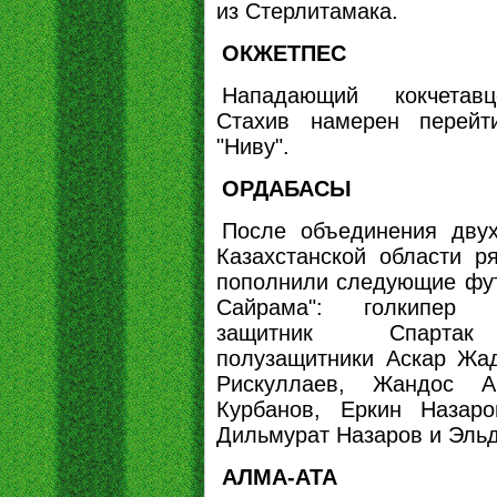
из Стерлитамака.
ОКЖЕТПЕС
Нападающий кокчетав
Стахив намерен перейт
"Ниву".
ОРДАБАСЫ
После объединения дву
Казахстанской области р
пополнили следующие фут
Сайрама": голкипер 
защитник Спартак
полузащитники Аскар Жад
Рискуллаев, Жандос А
Курбанов, Еркин Назар
Дильмурат Назаров и Эль
АЛМА-АТА