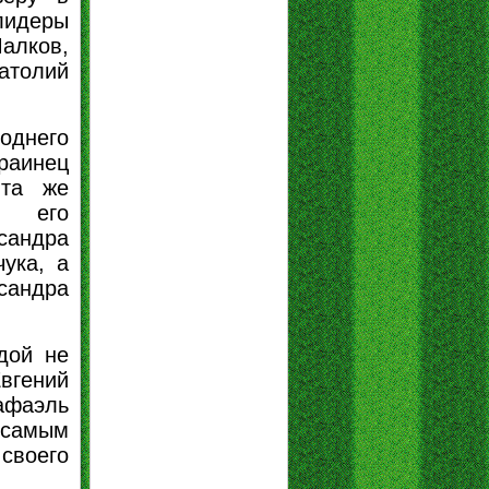
лидеры
алков,
толий
однего
раинец
 та же
 его
сандра
ука, а
андра
дой не
вгений
афаэль
 самым
воего