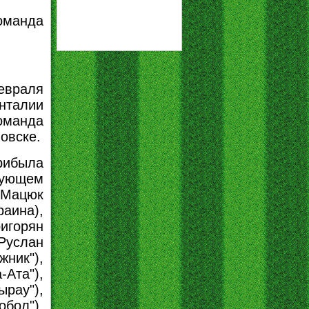
манда
враля
нталии
команда
овске.
рибыла
дующем
 Мацюк
ина),
игорян
услан
ник"),
Ата"),
рау"),
обол"),