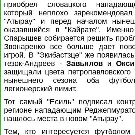
приобрел словацкого напада
который неплохо зарекомендова
"Атырау" и перед началом нынеш
оказавшийся в "Кайрате". Именн
Спарышев собирается решить пробл
Звонаренко все больше дает пово
игрой. В "Экибастзце" же появилась
тезок-Андреев -
Завьялов
и
Окси
защищали цвета петропавловского 
нынешнего сезона оба футбо
легионерский лимит.
Тот самый "Есиль" подписал конт
регионе нападающим Реджепмурат
нашлось места в новом "Атырау".
Тем, кто интересуется футболом