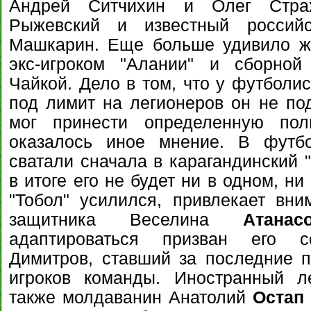
Андрей Ситчихин и Олег Стра
Рыжевский и известный российс
Машкарин. Еще больше удивило же
экс-игроком "Алании" и сборной
Чайкой. Дело в том, что у футболис
под лимит на легионеров он не под
мог принести определенную пол
оказалось иное мнение. В футбо
сватали сначала в карагандинский "
в итоге его не будет ни в одном, ни
"Тобол" усилился, привлекает вни
защитника Веселина
Атанас
адаптироваться призван его со
Димитров, ставший за последние 
игроков команды. Иностранный л
также молдаванин Анатолий
Остап