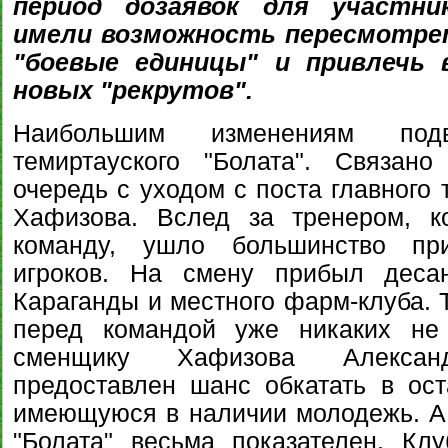
период дозаявок для участни
имели возможность пересмотре
"боевые единицы" и привлечь 
новых "рекрутов".
Наибольшим изменениям подв
темиртауского "Болата". Связан
очередь с уходом с поста главного
Хафизова. Вслед за тренером, к
команду, ушло большинство пр
игроков. На смену прибыл деса
Караганды и местного фарм-клуба. 
перед командой уже никаких не 
сменщику Хафизова Алексан
предоставлен шанс обкатать в ос
имеющуюся в наличии молодежь. А
"Болата" весьма показателен. Кл