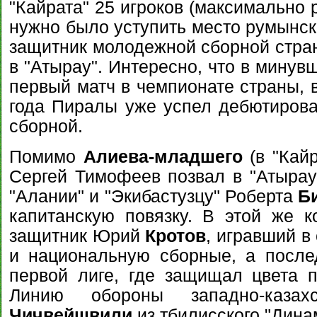
"Кайрата" 25 игроков (максимально 
нужно было уступить место румынск
защитник молодежной сборной стр
в "Атырау". Интересно, что в минув
первый матч в чемпионате страны, в
года Пиралы уже успел дебютирова
сборной.
Помимо
Алиева-младшего
(в "Кайр
Сергей Тимофеев позвал в "Атырау
"Алании" и "Экибастузцу" Роберта
Б
капитанскую повязку. В этой же 
защитник Юрий
Кротов
, игравший в
и национальную сборные, а после
первой лиге, где защищал цвета па
Линию обороны западно-казах
Чичвейшвили
из тбилисского "Дина