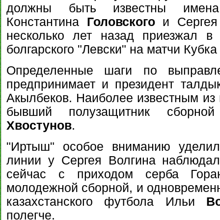
должны быть известны имена
Константина
Головского
и Серге
несколько лет назад приезжал в 
болгарского "Левски" на матчи Кубка
Определенные шаги по выправле
предпринимает и президент талдык
Акылбеков. Наиболее известным из 
бывший полузащитник сборной
Хвостунов
.
"Иртыш" особое вниманию уделил
линии у Сергея Волгина наблюдал
сейчас с приходом серба Гор
молодежной сборной, и одновременн
казахстанского футбола Ильи
В
полегче.