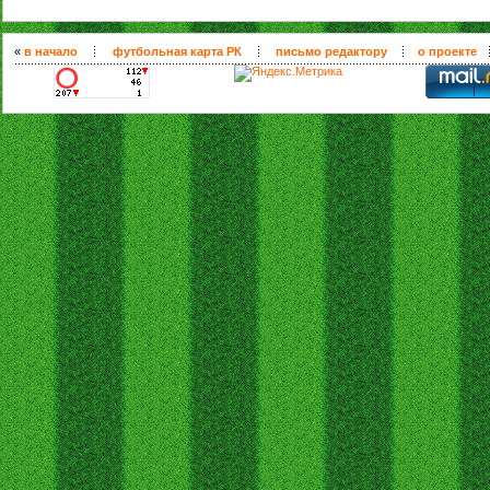
«
в начало
футбольная карта РК
письмо редактору
о проекте