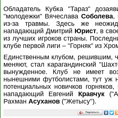
Обладатель Кубка "Тараз" дозая
"молодежки" Вячеслава
Соболева
,
из-за травмы. Здесь же неожид
нападающий Дмитрий
Юрист
, в св
из лучших игроков страны. Последн
клубе первой лиги – "Горняк" из Хро
Единственным клубом, решившим, чт
меняют, стал карагандинский "Шахт
вынужденное. Клуб не имеет воз
нынешними футболистами, тут уж н
потенциальных новичков горняков,
нападающий Евгений
Кравчук
("А
Рахман
Асуханов
("Жетысу").
Поделиться…