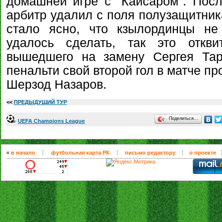
домашней игре с "Кайсаром". После
арбитр удалил с поля полузащитник
стало ясно, что кзылординцы не
удалось сделать, так это откв
вышедшего на замену Сергея Тар
пенальти свой второй гол в матче п
Шерзод Назаров.
<<
ПРЕДЫДУЩИЙ ТУР
Поделиться…
UEFA Champions League
«
в начало
футбольная карта РК
письмо редактору
о проекте