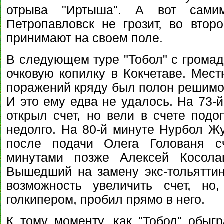
отрыва "Иртыша". А вот сами
Петропавловск не грозит, во втор
принимают на своем поле.
В следующем туре "Тобол" с грома
очковую копилку в Кокчетаве. Мест
поражений кряду был полон решимос
И это ему едва не удалось. На 73-
открыл счет, но вели в счете под
недолго. На 80-й минуте Нурбол Ж
после подачи Олега Голованя с
минутами позже Алексей Косола
Вышедший на замену экс-тольятти
возможность увеличить счет, н
голкипером, пробил прямо в него.
К тому моменту, как "Тобол" обыгр