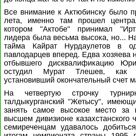
Все внимание к Актюбинску было п
лета, именно там прошел центра
котором "Актобе" принимал "Ирт
лидера была весьма высока, но... Н
тайма Кайрат Нурдаулетов в од
павлодарцев вперед. Едва хозяева 
отбывшего дисквалификацию Юри
остудил Мурат Тлешев, как о
установивший окончательный счет м
На четвертую строчку турнир
талдыкурганский "Жетысу", имеющ
занять самое высокое место за 
высшем дивизионе казахстанского ч
семиреченцам удавалось добиться
итогам чемпионата страны 1995 г