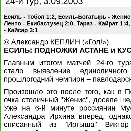
24-й тур, 3.09.2003
Есиль - Тобол 1:2, Есиль-Богатырь - Женис 
Ленто - Екибастузец 2:0, Тараз - Кайрат 1:
- Кайсар 3:1
© Александр КЕПЛИН («Гол!»)
ЕСИЛЬ: ПОДНОЖКИ АСТАНЕ и КУ
Главным итогом матчей 24-го тур
стало выявление единоличног
прошлогодний чемпион – павлодарск
Произошло это после того, как в П
очка столичный "Женис", доселе ше
Уже на 6-й минуте россиянин Му
Александра Ирхина вперед, однак
списанный из "Иртыша" Викто