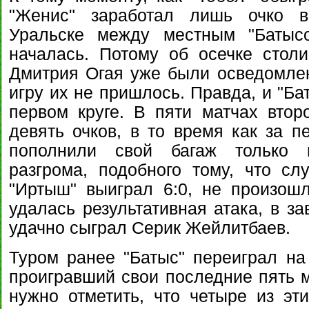
"Женис" заработал лишь очко в
Уральске между местным "Батыс
началась. Потому об осечке стол
Дмитрия Огая уже были осведомлен
игру их не пришлось. Правда, и "Бат
первом круге. В пяти матчах втор
девять очков, в то время как за п
пополнили свой багаж только в
разгрома, подобного тому, что сл
"Иртыш" выиграл 6:0, не произош
удалась результативная атака, в з
удачно сыграл Серик Жейлитбаев.
Туром ранее "Батыс" переиграл на 
проигравший свои последние пять м
нужно отметить, что четыре из э