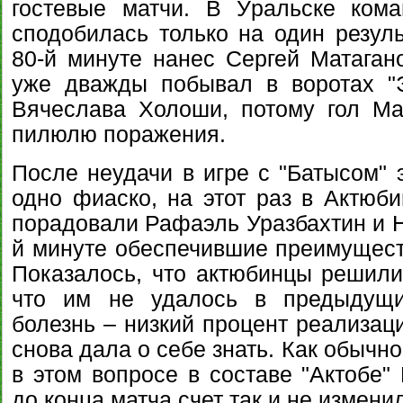
гостевые матчи. В Уральске ком
сподобилась только на один резуль
80-й минуте нанес Сергей Матаган
уже дважды побывал в воротах "Э
Вячеслава Холоши, потому гол Ма
пилюлю поражения.
После неудачи в игре с "Батысом" 
одно фиаско, на этот раз в Актюби
порадовали Рафаэль Уразбахтин и Н
й минуте обеспечившие преимуществ
Показалось, что актюбинцы решили 
что им не удалось в предыдущи
болезнь – низкий процент реализац
снова дала о себе знать. Как обычн
в этом вопросе в составе "Актобе"
до конца матча счет так и не измени