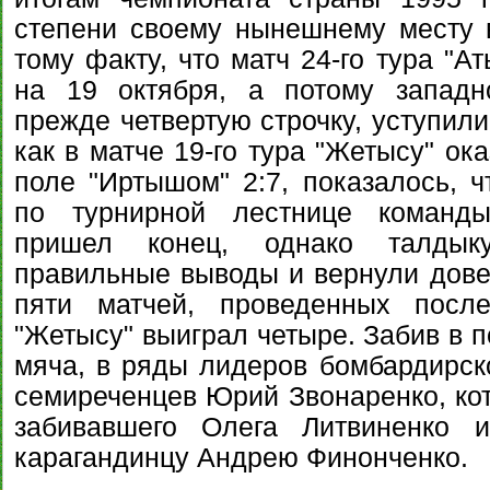
степени своему нынешнему месту 
тому факту, что матч 24-го тура "А
на 19 октября, а потому западн
прежде четвертую строчку, уступили
как в матче 19-го тура "Жетысу" ок
поле "Иртышом" 2:7, показалось, 
по турнирной лестнице команды
пришел конец, однако талдык
правильные выводы и вернули дове
пяти матчей, проведенных после
"Жетысу" выиграл четыре. Забив в п
мяча, в ряды лидеров бомбардирск
семиреченцев Юрий Звонаренко, ко
забивавшего Олега Литвиненко 
карагандинцу Андрею Финонченко.