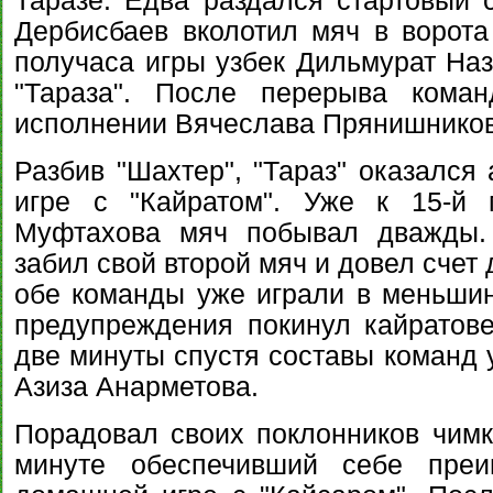
Таразе. Едва раздался стартовый с
Дербисбаев вколотил мяч в ворота
получаса игры узбек Дильмурат На
"Тараза". После перерыва кома
исполнении Вячеслава Прянишников
Разбив "Шахтер", "Тараз" оказался
игре с "Кайратом". Уже к 15-й 
Муфтахова мяч побывал дважды.
забил свой второй мяч и довел счет 
обе команды уже играли в меньшин
предупреждения покинул кайратов
две минуты спустя составы команд 
Азиза Анарметова.
Порадовал своих поклонников чимке
минуте обеспечивший себе пре