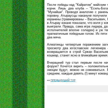
После победы над "Кайратом" майским 
корни. Лишь два клуба – "Есиль-Бога
"Мунайши". Проводя аналогию с ранены
поровну. Атыраусцы накануне получили 
изранены (травмированы – Васильевич, К
в Атырау южане показали, что воля у ко
выиграли. Правда, сама игра лидера, да
исполнителей вполне солиден) и уж те
прагматичным победным голом. Из пяти 
два мяча.
Алматинцы четвертым поражением загн
просмотр два югославских легионера
возвращается в строй Сржан Васильеви
кошмар, станет ясно в ближайшее время.
Вчерашний тур стал первым после нач
форум? Хочется верить – положительны
эмоции будут, можно не сомневаться. 
среднем, каждые девять (!) минут коман
<<
ПРЕДЫДУЩИЙ ТУР