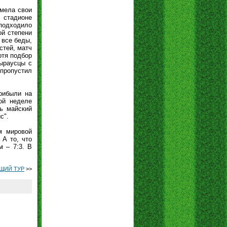
имела свои
 стадионе
 подходило
ой степени
 все беды,
стей, матч
отя подбор
тыраусцы с
 пропустил
рибыли на
ой неделе
ь майский
с".
м мировой
 А то, что
м – 7:3. В
ЩИЙ ТУР
>>