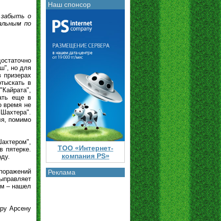
Наш спонсор
 забыть о
альным по
достаточно
ш", но для
в призерах
отыскать в
"Кайрата",
ать еще в
о время не
"Шахтера".
ля, помимо
ахтером",
ТОО «Интернет-
в пятерке.
компания PS»
рду.
 поражений
Реклама
ыправляет
им – нашел
иру Арсену