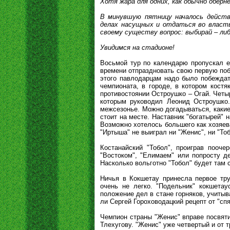
Хотя жара для одних, как обычно оберн
В минувшую пятницу началось действ
делах насущных и отдаться во власть
своему существу вопрос: выбирай – либ
Увидимся на стадионе!
Восьмой тур по календарю пропускал е
времени отпраздновать свою первую побе
этого павлодарцам надо было побеждат
чемпионата, в городе, в котором костя
противостоянии Остроушко – Огай. Четыр
которым руководил Леонид Остроушко
межсезонье. Можно догадываться, каки
стоит на месте. Наставник "богатырей"
Возможно хотелось большего как хозяева
"Иртыша" не выиграл ни "Женис", ни "Т
Костанайский "Тобол", проиграв пооч
"Востоком", "Елимаем" или попросту д
Насколько вольготно "Тобол" будет там 
Ничья в Кокшетау принесла первое тру
очень не легко. "Подельник" кокшетау
положение дел в стане горняков, учиты
ли Сергей Гороховодацкий рецепт от "сп
Чемпион страны "Женис" вправе посвят
Тлехугову. "Женис" уже четвертый и от т