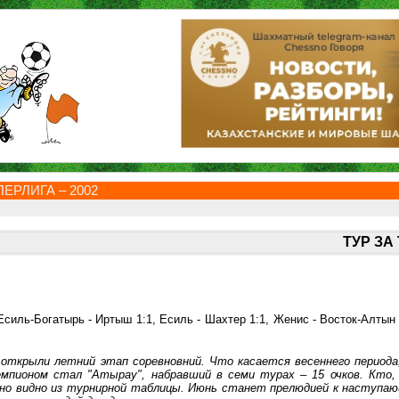
ЕРЛИГА – 2002
ТУР ЗА
силь-Богатырь - Иртыш 1:1, Есиль - Шахтер 1:1, Женис - Восток-Алтын 
 открыли летний этап соревновний. Что касается весеннего периода
мпионом стал "Атырау", набравший в семи турах – 15 очков. Кто, 
дно видно из турнирной таблицы. Июнь станет прелюдией к наступаю