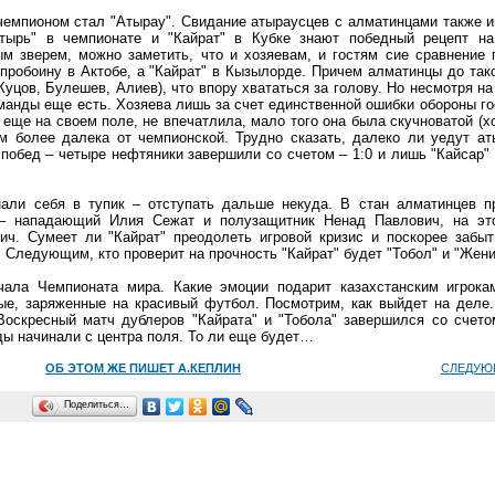
чемпионом стал "Атырау". Свидание атыраусцев с алматинцами также 
тырь" в чемпионате и "Кайрат" в Кубке знают победный рецепт на
м зверем, можно заметить, что и хозяевам, и гостям сие сравнение
пробоину в Актобе, а "Кайрат" в Кызылорде. Причем алматинцы до так
уцов, Булешев, Алиев), что впору хвататься за голову. Но несмотря на
манды еще есть. Хозяева лишь за счет единственной ошибки обороны го
 еще на своем поле, не впечатлила, мало того она была скучноватой (х
м более далека от чемпионской. Трудно сказать, далеко ли уедут а
побед – четыре нефтяники завершили со счетом – 1:0 и лишь "Кайсар"
али себя в тупик – отступать дальше некуда. В стан алматинцев п
 – нападающий Илия Сежат и полузащитник Ненад Павлович, на эт
ч. Сумеет ли "Кайрат" преодолеть игровой кризис и поскорее забыт
 Следующим, кто проверит на прочность "Кайрат" будет "Тобол" и "Жени
ала Чемпионата мира. Какие эмоции подарит казахстанским игрока
е, заряженные на красивый футбол. Посмотрим, как выйдет на деле.
Воскресный матч дублеров "Кайрата" и "Тобола" завершился со счето
ды начинали с центра поля. То ли еще будет…
ОБ ЭТОМ ЖЕ ПИШЕТ А.КЕПЛИН
СЛЕДУЮ
Поделиться…