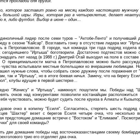
ется прохладой для других.
о, которое заставит ровно на месяц каждого настоящего мужчину
 большой игры. Игры, которая раз в четырехлетие, делает неакту
о я, либо футбол. Выбор в июне – один…
диноличный лидер после семи туров – "Актобе-Ленто" и получивший 
ду в сезоне "Кайсар". Возглавить гонку в отсутствие лидера мог "Ирты
ь в Петропавловске. В городе, чья команда три года подряд ходила 
к сегодняшнего "Иртыша" боготворили. Достаточно подтекстов можно 
надцать лет назад (в 1988 г.) Дмитрий Огай выходил на поле в составе 
. О принципиальности матча в Петропавловске можно было рассужд
е чувства испытывали местные болельщики ко вчерашним любимцам. Н
 нашел нужные слова, чтобы собрать свою дружину после поражения от 
м, так и "Иртышу", но в итоге боевая ничья. Замечу, что на берегу Еси
обол", клубы идущие в первой шестерке…
ередно "Женису" и "Иртышу", намекнул: пошутили мы. Победы над "Ш
евять очков над конкурентами позволили костанайцам расположиться 
себя чувствовать, можно будет судить после круиза в Алматы и Кызыло
довое очко в копилку "Есиля". Согласитесь, стерпеть шесть подряд
сцев "Шахтер" везет с берегов Есиля четыре очка, что несколько в
вая предстоящие домашние встречи с "Востоком" и "Елимаем". Посмотр
ячки" для своей команды?
ить две домашние победы над восточноказахстанцами своему бомбард
рехголового трио его отделяет два очка.