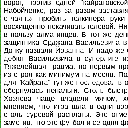
ворот, против одной "кайратовско
Набойченко, раз за разом заставл
отчаянья пробить голкипера руки
восхищенно покачивать головой. Ни
в пользу алматинцев. В тот же ден
защитника Срджана Васильевича в
Дочку назвали Йованна. И надо же 
дебют Васильевича в суперлиге и
Тяжелейшая травма, по первым пр
из строя как минимум на месяц. По
для "Кайрата" тут же последовал вт
обернулась пенальти. Столь быст
Хозяева чаще владели мячом, хо
мнением, что игра шла в одни вор
столь суровой расплаты. Это отме
заметив, что это футбол и сегодня 