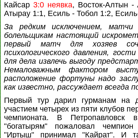
Кайсар
3:0 неявка
, Восток-Алтын -
Атырау 1:1, Есиль - Тобол 1:2, Есил
За редким исключением, матчи
болельщикам настоящий искромет
первый матч для хозяев соч
психологического давления, гост
для дела извлечь выгоду предстарт
Немаловажным фактором высту
расположение фортуны надо засл
как известно, рассуждает всегда по
Первый тур дарил гурманам на д
участием четырех из пяти клубов пе
чемпионата. В Петропавловск в
"богатырям" пожаловал чемпион
"Иртыш" принимал "Кайрат". И т