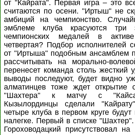
от "Кайрата". Первая игра – это вс
считаются по осени. "Иртыш" не ск
амбиций на чемпионство. Случай
эмблеме клуба красуются три з
чемпионских медалей в актив
четвертая? Подбор исполнителей со
от "Иртыша" подобным ансамблем по
рассчитывать на морально-волево
перенесет команда столь жесткий 
выводы последуют, будет видно уж
алматинцев тоже ждет открытие с
"Шахтера" к матчу с "Кайса
Кызылординцы сделали "Кайрату
четыре клуба в первом круге будут
налегке. Первый в списке "Шахтер".
Гороховодацкий присутствовал на