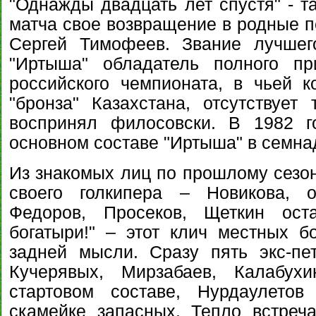
"Однажды двадцать лет спустя" - т
матча свое возвращение в родные п
Сергей Тимофеев. Звание лучшег
"Иртыша" обладатель полного пр
российского чемпионата, в чьей к
"бронза" Казахстана, отсутствует 
воспринял филосовски. В 1982 
основном составе "Иртыша" в семна
Из знакомых лиц по прошлому сезо
своего голкипера – Новикова, о
Федоров, Просеков, Щеткин ост
богатыри!" – этот клич местных 
задней мысли. Сразу пять экс-пе
Кучерявых, Мирзабаев, Калабух
стартовом составе, Нурдаулето
скамейке запасных. Тепло встреч