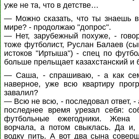
уже не та, что в детстве…
— Можно сказать, что ты знаешь 
мире? - продолжаю "допрос".
— Нет, зарубежный похуже, - говор
тоже футболист, Руслан Балаев (сын
истоков "Иртыша") - спец по футб
больше прельщает казахстанский и 
— Саша, - спрашиваю, - а как сем
наверное, уже всю квартиру прог
завалил?
— Всю не всю, - последовал ответ, -
последнее время урезал себя: с
футбольные ежегодники. Жена Н
ворчала, а потом свыклась. Да и, 
водку пить. А вот два сына сове