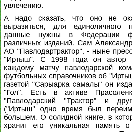
увлечению.
А надо сказать, что оно не ок
выразиться, для единоличного п
данные нужны в Федерации фу
различных изданий. Сам Александ
АО "Павлодартрактор", - ныне прес
"Иртыш". С 1998 года он автор 
каждому матчу павлодарской ком
футбольных справочников об "Иртыш
газетой "Сарыарка самалы" он изд
"Гол". Есть в активе Прасолен
"Павлодарский "Трактор" и дру
("Иртыш" одно время был переим
большем. О солидной книге, в кото
хранит его уникальная память о