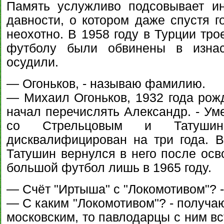
Память услужливо подсовывает ин
давности, о котором даже спустя г
неохотно. В 1958 году в Турции тр
футболу были обвинены в изнас
осудили.
— Огоньков, - называю фамилию.
— Михаил Огоньков, 1932 года рожд
начал перечислять Александр. - Уме
со Стрельцовым и Татуш
дисквалифицирован на три года. 
Татушин вернулся в него после осв
большой футбол лишь в 1965 году.
— Счёт "Иртыша" с "Локомотивом"? 
— С каким "Локомотивом"? - получаю
московским, то павлодарцы с ним в