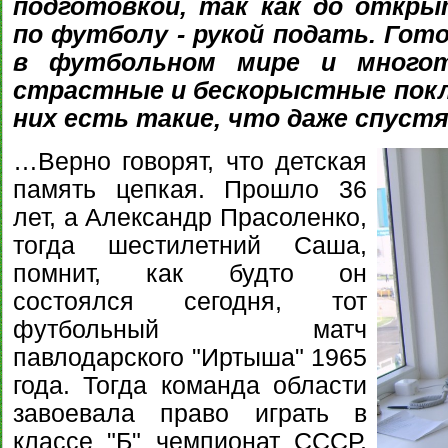
подготовкой, так как до откр
по футболу - рукой подать. Го
в футбольном мире и многот
страстные и бескорыстные покл
них есть такие, что даже спуст
…Верно говорят, что детская
память цепкая. Прошло 36
лет, а Александр Прасоленко,
тогда шестилетний Саша,
помнит, как будто он
состоялся сегодня, тот
футбольный матч
павлодарского "Иртыша" 1965
года. Тогда команда области
завоевала право играть в
классе "Б" чемпионат СССР,