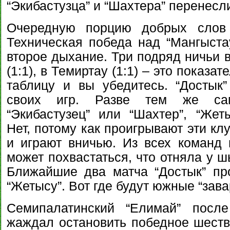
“Экибастузца” и “Шахтера” перенес
Очередную порцию добрых слов 
Техническая победа над “Мангыст
второе дыхание. Три подряд ничьи в
(1:1), в Темиртау (1:1) – это показа
таблицу и вы убедитесь. “Достык
своих игр. Разве тем же сам
“Экибастузец” или “Шахтер”, “Жеты
Нет, потому как проигрывают эти к
и играют вничью. Из всех команд н
может похвастаться, что отняла у ш
Ближайшие два матча “Достык” пр
“Жетысу”. Вот где будут южные “зава
Семипалатинский “Елимай” посл
жаждал остановить победное шестви