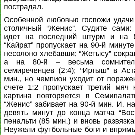
пострадал.
Особенной любовью госпожи удачи 
столичный “Женис”. Судите сами: 
идет на последний штурм и на 8
“Кайрат” пропускает на 90-й минуте
несолоно хлебавши; “Жетысу” сокраща
а на 80-й – весьма сомнитель
семиреченцев (2:4); “Иртыш” в Аст
мин., но чемпион уходит от поражен
счете 1:2 пропускает третий мяч
картина повторяется в Семипалат
“Женис” забивает на 90-й мин. И, н
девять минут до конца матча “Вост
пенальти (85 мин.) и вновь развязк
Неужели футбольные боги и впрямь