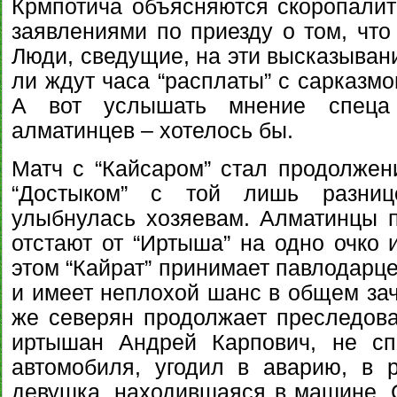
Крмпотича объясняются скоропали
заявлениями по приезду о том, что 
Люди, сведущие, на эти высказыван
ли ждут часа “расплаты” с сарказмом
А вот услышать мнение спеца
алматинцев – хотелось бы.
Матч с “Кайсаром” стал продолже
“Достыком” с той лишь разниц
улыбнулась хозяевам. Алматинцы п
отстают от “Иртыша” на одно очко 
этом “Кайрат” принимает павлодарце
и имеет неплохой шанс в общем зач
же северян продолжает преследова
иртышан Андрей Карпович, не сп
автомобиля, угодил в аварию, в р
девушка, находившаяся в машине. 