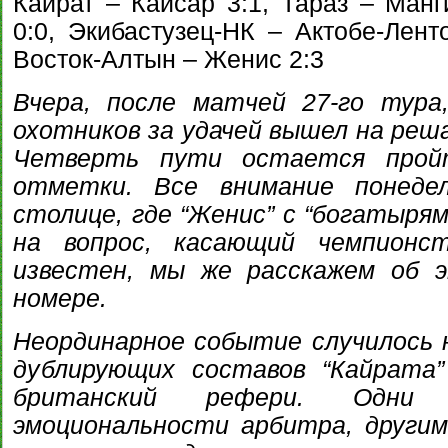
Кайрат – Кайсар 3:1, Тараз – Манг
0:0, Экибастузец-НК – Актобе-Лент
Восток-Алтын – Женис 2:3
Вчера, после матчей 27-го тура
охотников за удачей вышел на ре
Четверть пути остается прой
отметки. Все внимание понедел
столице, где “Женис” с “богатыр
на вопрос, касающий чемпионс
известен, мы же расскажем об 
номере.
Неординарное событие случилось 
дублирующих составов “Кайрата”
британский рефери. Одни
эмоциональности арбитра, другим