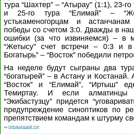
тура “Шахтер” – “Атырау” (1:1), 23-го 
и 25-го тура “Елимай” – “Жен
устькаменогорцам и астанчанам
победы со счетом 3:0. Дважды в на
ошибки (за что извиняемся) – в м
“Жетысу” счет встречи – 0:3 и в
Богатырь” – “Восток” победили петро
На неделе будут сыграны два тур
“богатырей” – в Астану и Костанай
“Восток” и “Елимай”, “Иртыш” ед
Темиртау. И если алматинцы “
“Экибастузцу” придется “уговарива
предупреждение синоптиков по ре
препятствием командам к штурму с
<<
ПРЕДЫДУЩИЙ ТУР