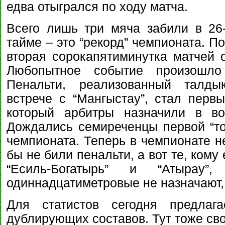
едва отыгрался по ходу матча.
Всего лишь три мяча забили в 26
тайме – это “рекорд” чемпионата. 
вторая сорокапятиминутка матчей о
Любопытное событие произошл
Пенальти, реализованный талды
встрече с “Мангыстау”, стал первы
который арбитры назначили в во
Дождались семиреченцы первой “точ
чемпионата. Теперь в чемпионате н
бы не били пенальти, а вот те, кому
“Есиль-Богатырь” и “Атырау
одиннадцатиметровые не назначают, 
Для статистов сегодня предлаг
дублирующих составов. Тут тоже сво