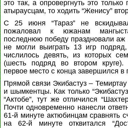
это так, а опровергнуть это только
атыраусцам, то ходить “Женису” вто
С 25 июня “Тараз” не вскидыва
пожаловал к южанам мангыста
последнюю победу праздновали аж 
не могли выиграть 13 игр подряд,
числилось девять, из которых се
(шесть подряд во втором круге).
первое место с конца завершился в 
Прямой связи Экибастуз – Темиртау
и шымкентцы. Как только “Экибастуз
“Актобе”, тут же отличился “Шахтер
Почти одновременно нанесли ответн
61-й минуте актюбинцам сравнять сч
на 62-й минуте отквитался “Дос