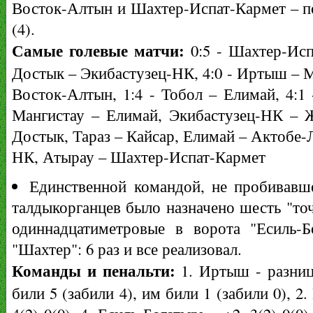
Восток-Алтын и Шахтер-Испат-Кармет – по 0
(4).
Самые голевые матчи:
0:5 - Шахтер-Исп
Достык – Экибастузец-НК, 4:0 - Иртыш – 
Восток-Алтын, 1:4 - Тобол – Елимай, 4:1
Мангистау – Елимай, Экибастузец-НК – Ж
Достык, Тараз – Кайсар, Елимай – Актобе-
НК, Атырау – Шахтер-Испат-Кармет
Единственной командой, не пробивавше
талдыкорганцев было назначено шесть "точ
одиннадцатиметровые в ворота "Есиль-
"Шахтер": 6 раз и все реализовал.
Команды и пенальти:
1. Иртыш - разниц
били 5 (забили 4), им били 1 (забили 0), 2.