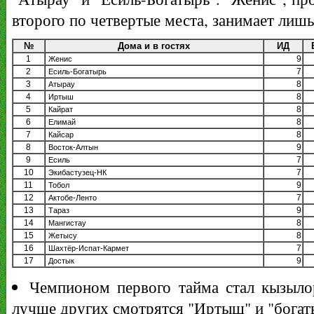
второго по четвертые места, занимает лишь
№
Дома и в гостях
ИД
1
9
Женис
2
7
Есиль-Богатырь
3
8
Атырау
4
8
Иртыш
5
8
Кайрат
6
8
Елимай
7
8
Кайсар
8
9
Восток-Алтын
9
7
Есиль
10
7
Экибастузец-НК
11
9
Тобол
12
7
Актобе-Ленто
13
9
Тараз
14
8
Мангистау
15
8
Жетысу
16
7
Шахтёр-Испат-Кармет
17
9
Достык
Чемпионом первого тайма стал кызылор
лучше других смотрятся "Иртыш" и "богат