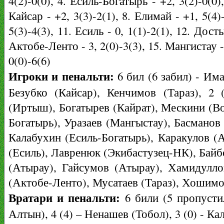
4(2)-0(0), 4. Есиль-Богатырь - +2, 3(2)-0(0),
Кайсар - +2, 3(3)-2(1), 8. Елимай - +1, 5(4)
5(3)-4(3), 11. Есиль - 0, 1(1)-2(1), 12. Дост
Актобе-Ленто - 3, 2(0)-3(3), 15. Мангистау - -
0(0)-6(6)
Игроки и пенальти:
6 бил (6 забил) - Има
Безубко (Кайсар), Кенчимов (Тараз), 2
(Иртыш), Богатырев (Кайрат), Мескини (Вос
Богатырь), Уразаев (Мангыстау), Басманов 
Калабухин (Есиль-Богатырь), Каракулов (
(Есиль), Лавренюк (Экибастузец-НК), Байб
(Атырау), Гайсумов (Атырау), Хамидулло
(Актобе-Ленто), Мусатаев (Тараз), Хошимо
Вратари и пенальти:
6 били (5 пропусти
Алтын), 4 (4) – Ненашев (Тобол), 3 (0) - Ка