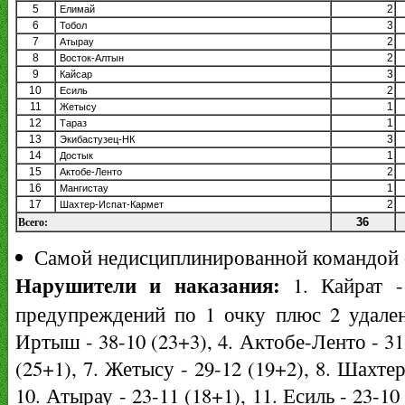
5
2
Елимай
6
3
Тобол
7
2
Атырау
8
2
Восток-Алтын
9
3
Кайсар
10
2
Есиль
11
1
Жетысу
12
1
Тараз
13
3
Экибастузец-НК
14
1
Достык
15
2
Актобе-Ленто
16
1
Мангистау
17
2
Шахтер-Испат-Кармет
Всего:
36
Самой недисциплинированной командой ст
Нарушители и наказания:
1. Кайрат -
предупреждений по 1 очку плюс 2 удалени
Иртыш - 38-10 (23+3), 4. Актобе-Ленто - 31-
(25+1), 7. Жетысу - 29-12 (19+2), 8. Шахтер
10. Атырау - 23-11 (18+1), 11. Есиль - 23-1