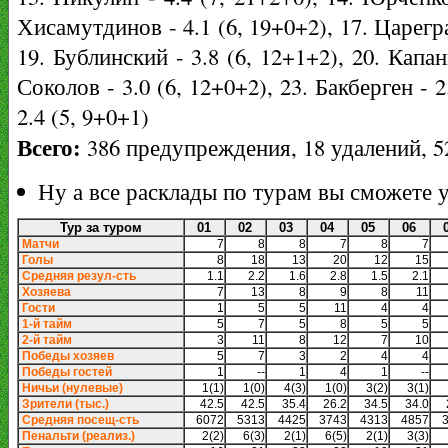
Хисамутдинов - 4.1 (6, 19+0+2), 17. Царегра
19. Бублинский - 3.8 (6, 12+1+2), 20. Капан
Соколов - 3.0 (6, 12+0+2), 23. Бакберген - 2
2.4 (5, 9+0+1)
Всего:
386 предупреждения, 18 удалений, 5
Ну а все расклады по турам вы сможете 
Тур за туром
01
02
03
04
05
06
Матчи
7
8
8
7
8
7
Голы
8
18
13
20
12
15
Средняя резул-сть
1.1
2.2
1.6
2.8
1.5
2.1
Хозяева
7
13
8
9
8
11
Гости
1
5
5
11
4
4
1-й тайм
5
7
5
8
5
5
2-й тайм
3
11
8
12
7
10
Победы хозяев
5
7
3
2
4
4
Победы гостей
1
--
1
4
1
--
Ничьи (нулевые)
1(1)
1(0)
4(3)
1(0)
3(2)
3(1)
Зрители (тыс.)
42.5
42.5
35.4
26.2
34.5
34.0
Средняя посещ-сть
6072
5313
4425
3743
4313
4857
Пенальти (реализ.)
2(2)
6(3)
2(1)
6(5)
2(1)
3(3)