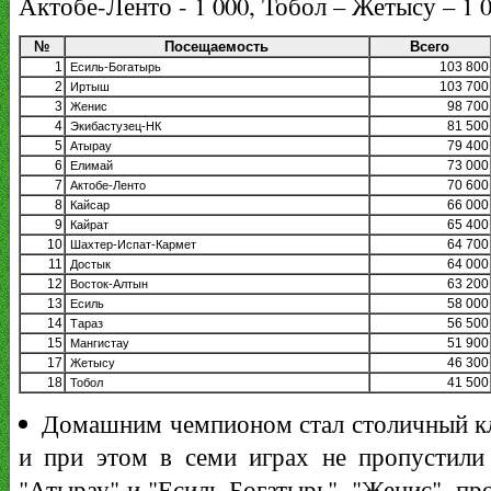
Актобе-Ленто - 1 000, Тобол – Жетысу – 1 
№
Посещаемость
Всего
1
103 800
Есиль-Богатырь
2
103 700
Иртыш
3
98 700
Женис
4
81 500
Экибастузец-НК
5
79 400
Атырау
6
73 000
Елимай
7
70 600
Актобе-Ленто
8
66 000
Кайсар
9
65 400
Кайрат
10
64 700
Шахтер-Испат-Кармет
11
64 000
Достык
12
63 200
Восток-Алтын
13
58 000
Есиль
14
56 500
Тараз
15
51 900
Мангистау
17
46 300
Жетысу
18
41 500
Тобол
Домашним чемпионом стал столичный клу
и при этом в семи играх не пропустили
"Атырау" и "Есиль-Богатырь". "Женис", п