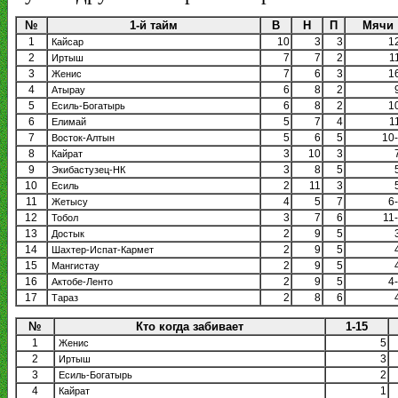
№
1-й тайм
В
Н
П
Мячи
1
10
3
3
1
Кайсар
2
7
7
2
1
Иртыш
3
7
6
3
1
Женис
4
6
8
2
Атырау
5
6
8
2
1
Есиль-Богатырь
6
5
7
4
1
Елимай
7
5
6
5
10
Восток-Алтын
8
3
10
3
Кайрат
9
3
8
5
Экибастузец-НК
10
2
11
3
Есиль
11
4
5
7
6
Жетысу
12
3
7
6
11
Тобол
13
2
9
5
Достык
14
2
9
5
Шахтер-Испат-Кармет
15
2
9
5
Мангистау
16
2
9
5
4
Актобе-Ленто
17
2
8
6
Тараз
№
Кто когда забивает
1-15
1
5
Женис
2
3
Иртыш
3
2
Есиль-Богатырь
4
1
Кайрат