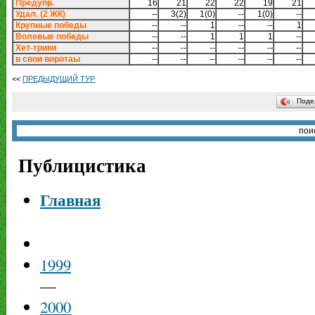
Предупр.
16
21
22
22
19
21
Удал. (2 ЖК)
--
3(2)
1(0)
--
1(0)
--
Крупные победы
--
--
1
--
--
1
Волевые победы
--
--
1
1
1
--
Хет-трики
--
--
--
--
--
--
в свои воротаы
--
--
--
--
--
--
<<
ПРЕДЫДУЩИЙ ТУР
Поде
Публицистика
Главная
1999
—
2000