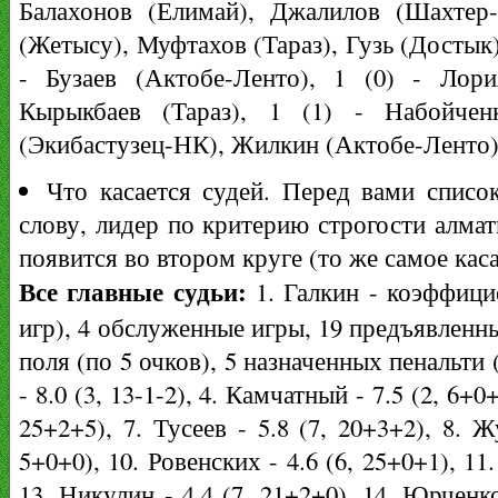
Балахонов (Елимай), Джалилов (Шахтер-
(Жетысу), Муфтахов (Тараз), Гузь (Достык),
- Бузаев (Актобе-Ленто), 1 (0) - Лор
Кырыкбаев (Тараз), 1 (1) - Набойчен
(Экибастузец-НК), Жилкин (Актобе-Ленто
Что касается судей. Перед вами списо
слову, лидер по критерию строгости алмат
появится во втором круге (то же самое каса
Все главные судьи:
1. Галкин - коэффицие
игр), 4 обслуженные игры, 19 предъявленны
поля (по 5 очков), 5 назначенных пенальти (
- 8.0 (3, 13-1-2), 4. Камчатный - 7.5 (2, 6+0
25+2+5), 7. Тусеев - 5.8 (7, 20+3+2), 8. Ж
5+0+0), 10. Ровенских - 4.6 (6, 25+0+1), 11.
13. Никулин - 4.4 (7, 21+2+0), 14. Юрченко 