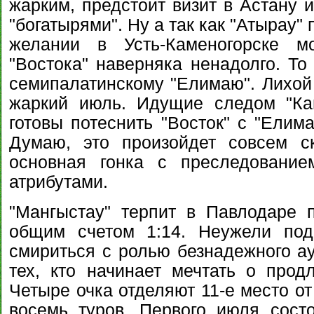
жарким, предстоит визит в Астану 
"богатырями". Ну а так как "Атырау"
желании в Усть-Каменогорске м
"Востока" наверняка ненадолго. То
семипалатинскому "Елимаю". Лихой 
жаркий июль. Идущие следом "Кай
готовы потеснить "Восток" с "Елим
Думаю, это произойдет совсем ск
основная гонка с преследование
атрибутами.
"Мангыстау" терпит в Павлодаре 
общим счетом 1:14. Неужели под
смириться с ролью безнадежного а
тех, кто начинает мечтать о продл
Четыре очка отделяют 11-е место от
восемь туров. Первого июля состо