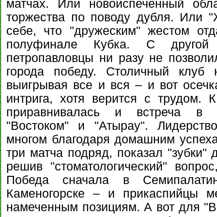
матчах. Или новоиспеченный обл
торжества по поводу дубля. Или "
себе, что "дружеским" жестом отд
полуфинале Кубка. С другой
петропавловцы ни разу не позволил
города победу. Столичный клуб 
выигрывая все и вся – и вот осечк
интрига, хотя верится с трудом. 
приравнивалась и встреча в У
"Востоком" и "Атырау". Лидерств
многом благодаря домашним успехам
три матча подряд, показал "зубки" 
решив "стоматологический" вопрос
Победа сначала в Семипалати
Каменогорске – и прикаспийцы м
намеченным позициям. А вот для "В