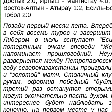
Достык 2:0, Иртыш - Мангистау 4:0,
Восток-Алтын - Атырау 1:2, Есиль-Бо
Тобол 2:0
Позади первый месяц лета. Впере
в себя восемь туров и завершит
Лидером в июль вступает "Есил
потерянным очкам впереди "Ж
напоминает прошлогодний. Не
развернется между Петропавловс
году североказахстанцы проиграли 
и "золотой" матч. Столичный клу
рукам, оформив победный "дубл
третий раз останутся вторыми,
могут окончательно пасть духом. 
интереснее будет наблюдать з
конечно, на первом месте у нас