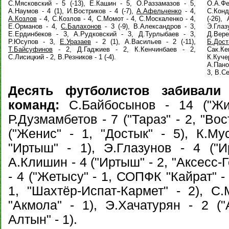
С.Мясковский - 5 (-13), Е.Кашин - 5, О.Раззамазов - 5,
О.А.Фео
А.Наумов - 4 (1), И.Востриков - 4 (-7),
А.Афельченко
- 4,
С.Конд
А.Козлов
- 4, С.Козлов - 4, С.Момот - 4, С.Москаленко - 4,
(-26),
Е.Орманов - 4,
С.Балахонов
- 3 (-9), В.Александров - 3,
Э.Глаз
Е.Ердинбеков - 3, А.Рудковский - 3, Д.Турлыбаев - 3,
Д.Вер
Р.Юсупов - 3,
Е.Уразаев
- 2 (1), А.Васильев - 2 (-11),
Б.Дост
Т.Байсуфинов
- 2, Д.Гаджиев - 2, К.Кенчинбаев - 2,
Сак.Ке
С.Лисицкий - 2, В.Резников - 1 (-4).
К.Куч
А.Пано
3, В.С
Десять футболистов забивали
команд:
С.Байбосынов - 14 ("Жиг
Р.Дузмамбетов - 7 ("Тараз" - 2, "Вос
("Женис" - 1, "Достык" - 5), К.Му
"Иртыш" - 1), Э.Глазунов - 4 ("И
А.Клишин - 4 ("Иртыш" - 2, "Аксесс-
- 4 ("Жетысу" - 1, СОПФК "Кайрат" -
1, "Шахтёр-Испат-Кармет" - 2), С.
"Акмола" - 1), Э.Хачатурян - 2 ("
Алтын" - 1).