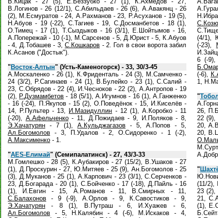
В.Кицак - 27 (5), Е.Беззубко - 27 (1), К.Ахмедов - 27,
А.Вага
В.Логинов - 26 (12/1), С.Абильдаев - 26 (6), А.Авакянц - 26
А.Гура
(2), М.Есмуратов - 24, А.Рахманов - 23, Р.Асуханов - 19 (5),
Н.Ибр
Н.Абуов - 19 (-22), С.Тагиев - 19, С.Досманбетов - 18 (1),
С.Коз
О.Тимец - 17 (1), Т.Сыздыков - 16 (3/1), Е.Шойтымов - 16,
С.Тище
А.Попережай - 10 (-1), М.Сарсенов - 5, Д.Юрист - 5, К.Абуов
(4/1),
- 4, Д.Тобашев - 3,
С.Кошкаров
- 2. Гол в свои ворота забил
(-23),
К.Асанов ("Достык").
И.Зайц
6 (-9)
"
Восток-Алтын
" (Усть-Каменогорск) - 33, 30/3-45
Б.Ома
А.Москаленко - 26 (1), К.Фриденталь - 24 (3), М.Самченко -
(-6),
К.
24 (3/2), Р.Сагинаев - 24 (1), В.Булейко - 23 (1), С.Салий -
1, Н.М
23, С.Обрядов - 22 (4), И.Чесноков - 22 (2), А.Антропов - 19
(2),
Р.Дузмамбетов
- 18 (5/1), А.Игумнов - 16 (1), А.Ганженко
"
Тобо
- 16 (-24), П.Якупов - 15 (2), О.Поведёнок - 15, И.Киселёв -
А.Горна
14, Р.Пультер - 13,
И.Мазидуллин
- 12 (1), А.Коробко - 11
26, П.
(-20),
А.Афельченко
- 11, Д.Пожидаев - 9, И.Поляков - 8,
22 (9)
Э.Хачатурян
- 7 (1),
А.Кульджагазов
- 5, А.Попов - 5,
20, А.
Ал.Богомолов
- 3, П.Удалов - 2, О.Сидоренко - 1 (-2),
20, В.
А.Максименко
- 1.
О.Мал
М.Сурте
"
AES-Елимай
" (Семипалатинск) - 27, 43/3-33
А.Добр
М.Гомлешко - 28 (5), К.Аубакиров - 27 (15/2), В.Ушаков - 27
(1), Д.Проскурин - 27, Ю.Митяев - 25 (9), Ан.Богомолов - 25
"
Шахтё
(3), Д.Муканов - 25 (1), А.Карпович - 23 (3/1), С.Серченков -
Ю.Нови
23, Д.Богарада - 20 (1), С.Бойченко - 17 (-18), Д.Пайль - 16
(11/2)
(1), И.Евгин - 15, А.Романов - 11, В.Смирных - 11,
23 (2)
С.Балахонов
- 9 (-9), А.Орлов - 9, К.Савостиков - 9,
21, С.
Э.Хачатурян
- 8 (1), В.Путраш - 6, И.Хуажев - 6,
(1), Е
Ал.Богомолов
- 5, Н.Калябин - 4 (-6), М.Искаков - 4,
Б.Сейт