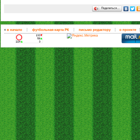
Поделиться…
«
в начало
футбольная карта РК
письмо редактору
о проекте