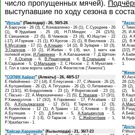
число пропущенных мячей).
Подчёр
выступавшие по ходу сезона в соста
"
Иртыш
" (Павлодар) - 26, 50/5-26
"
Аксес
А.Барсуков - 26 (3), С.Коноваленко - 26 (1), С.Суродеев - 26
С.Тимо
(1), Ф.Урдабаев - 25 (4), Н.П.Мендес - 24 (21/5),
25, И.
Е.Свешников - 23 (5), В.Чижиков - 23 (4), Ю.Ишутин - 22
(1), А
(-17), И.Горячев - 21 (1), Ю.Кротов - 21 (1), В.Вихлянов - 21,
(2), В
К.Мусатаев
- 17 (1),
А.Клишин
- 14 (2), В.Зубарев - 10 (3),
М.Агае
Э.Глазунов
- 10 (1), И.Жебин - 9 (-9), вкл. 1 матч как
(2/2), 
полевой игрок,
И.Лавренюк
- 9, А.Калашников - 7, Д.Щёткин
А.Бабе
- 7,
А.Осипов
- 6,
В.Решетников
- 6,
В.Спарышев
- 6,
А.Бокар
К.Садыков - 5,
О.Малышев
- 2, С.Носков - 2, К.Мукатаев -
1.
1. Гол в свои ворота забил О.А.Феоктистов ("Акмола").
"
Жени
"
СОПФК Кайрат
" (Алматы) - 26, 48/5-17
Ю.Аксё
Е.Набойченко - 27 (-14), Е.Елеусинов - 27, С.Иванов - 26 (2),
28 (12)
А.Кулшинбаев - 26 (2), А.Тётушкин - 26 (2), О.Литвиненко -
28 (2)
23 (13/1), Ю.Бордолимов - 23 (1), Р.Вороговский - 23 (1),
(2), 
С.Пасько - 22, А.Мирошниченко - 21 (5),
Е.Уразаев
- 17 (3/1),
В.Кашт
Р.Хамидуллов - 17 (3/2), К.Горовенко - 17, Р.Агабаев - 12
(1), Д
(5),
А.Кульджагазов
- 12 (5/1), Е.Тарасов - 12 (3),
А.Мак
А.Кумисбеков - 12 (1), А.Травин - 12, С.Климов - 9 (1),
В.Разд
А.Булешев - 7 (2), Д.Бяков - 5,
А.Кадыркулов
- 5,
А.Бейс
Н.Родионов - 2 (-3), О.Тарасов - 2,
С.Жейлитбаев
- 1,
М.Нуфт
Р.Уразбахтин - 1.
"
Дост
"
Кайсар-Харрикейн
" (Кызылорда) - 21, 36/7-23
Р.Мозг