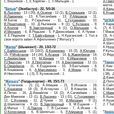
С.Вишняков - 1, Е.Карягин - 1, П.Мальцев - 1.
Д.Пав
матча 
"
Батыр
" (Экибастуз) - 22, 5/0-26
А.Кад
В.Лысенко
- 13 (-20),
А.Осипов
- 12 (1),
В.Спарышев
- 12 (1),
К.Куш
И.Лавренюк
- 13, К.Токсанбаев - 13,
Р.Абдраков
- 11,
М.Батов - 11, Р.Скрыпнюк - 11,
С.Гудзикевич
- 10,
"
ЦСКА
В.Решетников
- 10, Д.Ныгманов - 9 (1),
С.Куленюк
- 8,
К.Кара
А.Козлов
- 7,
В.Завгородный
- 6 (1),
О.Малышев
- 6,
(7), К
И.Меланич
- 6, В.Редькин - 5, Р.Джексебаев - 4, А.Чумак -
Г.Мака
4, Е.Пидяшов - 2,
Т.Байсуфинов
- 1, Н.Курганский - 1. Гол в
(3), А
свои ворота забил А.Афельченко ("Жетысу").
Д.Шаях
А.Шатс
"
Жигер
" (Шымкент) - 20, 13/2-72
К.Нурд
С.Байбосынов
- 15 (10/2),
Д.Кориненко
- 15 (3),
А.Юртаев
-
Р.Куль
15,
Р.Муфтахов
- 14 (-24),
К.Асанов
- 14,
Б.Жакипбеков
- 14,
О.Фёдо
С.Дербисбаев
- 13,
М.Динаев
- 13,
К.Ибрагимов
- 13,
П.Пищулин
- 13,
Д.Проторчин
- 13,
А.Бектемиров
- 12 (1),
"
Тараз
Б.Омарбеков
- 11, К.Ешджанов - 10, Э.Бахтыбаев - 8,
Е.Ким
В.Кошманов - 6,
А.Максименко
- 3,
А.Мокин
- 2 (-3),
Б.Кенч
И.Николенко - 1 (-3), Е.Куликовский - 1.
(-38),
Д.Каме
"
Жетысу
" (Талдыкорган) - 49, 15/1-73
Д.Поп
К.Тулегенов - 21 (1), А.Абишев - 21, В.Искаков - 19,
Б.Сей
С.Кошкаров
- 18 (3), В.Аглиулин - 17, В.Ковалёв - 16,
Б.Мазб
А.Петин - 16, Д.Измайлов - 14 (2), А.Сагимбаев - 14,
С.Мам
Ден.Мамонов - 13 (1),
В.Лысенко
- 13 (-31),
С.Гудзикевич
-
Б.Кызы
12,
С.Куленюк
- 12, Д.Чумак - 10,
И.Меланич
- 9 (1),
А.Куше
Д.Шаяхметов - 9 (1),
В.Завгородный
- 9, М.Ещанов - 7,
2, Г.Т
Д.Малых - 7,
Д.Павлов
- 7, В.Сысенко - 7, А.Исаев - 6,
О.Колесников
- 6, В.Шепитько - 6,
Р.Абдраков
- 5 (1),
"
Акмо