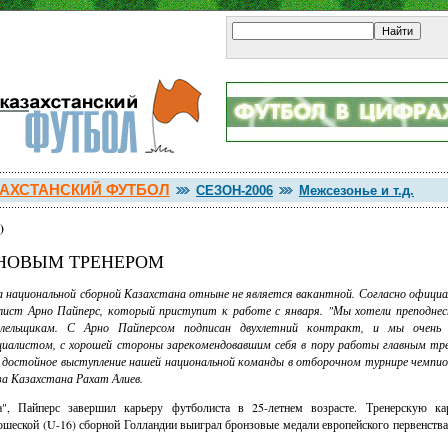
АХСТАНСКИЙ ФУТБОЛ
СЕЗОН-2006
Межсезонье и т.д.
)
 НОВЫМ ТРЕНЕРОМ
 национальной сборной Казахстана отныне не является вакантной. Согласно официа
алист Арно Пайперс, который приступит к работе с января. "Мы хотели преподнес
олельщикам. С Арно Пайперсом подписан двухлетний контракт, и мы очень 
циалистом, с хорошей стороны зарекомендовавшим себя в пору работы главным тр
 достойное выступление нашей национальной команды в отборочном турнире чемпион
а Казахстана Рахат Алиев.
", Пайперс завершил карьеру футболиста в 25-летнем возрасте. Тренерскую ка
шеской (U-16) сборной Голландии выиграл бронзовые медали европейского первенства