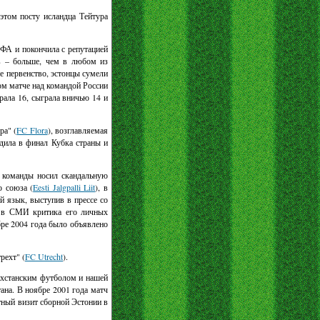
этом посту исландца Тейтура
ИФА и покончила с репутацией
в – больше, чем в любом из
е первенство, эстонцы сумели
ом матче над командой России
рала 16, сыграла вничью 14 и
ра" (
FC Flora
), возглавляемая
дила в финал Кубка страны и
й команды носил скандальную
о союза (
Eesti Jalgpalli Liit
), в
 язык, выступив в прессе со
я в СМИ критика его личных
бре 2004 года было объявлено
рехт" (
FC Utrecht
).
ахстанским футболом и нашей
ана. В ноябре 2001 года матч
тный визит сборной Эстонии в