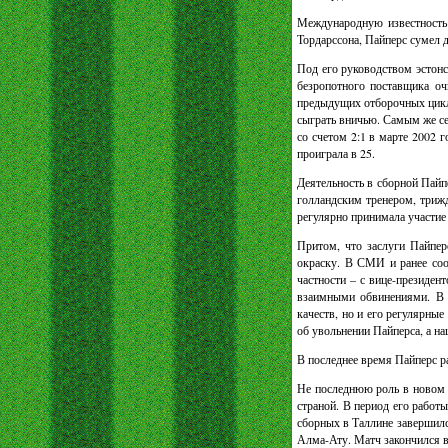
Международную известность 
Тордарссона, Пайперс сумел 
Под его руководством эстонс
безропотного поставщика о
предыдущих отборочных цикло
сыграть вничью. Самым же се
со счетом 2:1 в марте 2002 
проиграла в 25.
Деятельность в сборной Пайп
голландским тренером, триж
регулярно принимала участие
Притом, что заслуги Пайпер
окраску. В СМИ и ранее соо
частности – с вице-президе
взаимными обвинениями. В 
качеств, но и его регулярны
об увольнении Пайперса, а н
В последнее время Пайперс р
Не последнюю роль в новом 
страной. В период его работ
сборных в Таллине завершилс
Алма-Ату. Матч закончился в