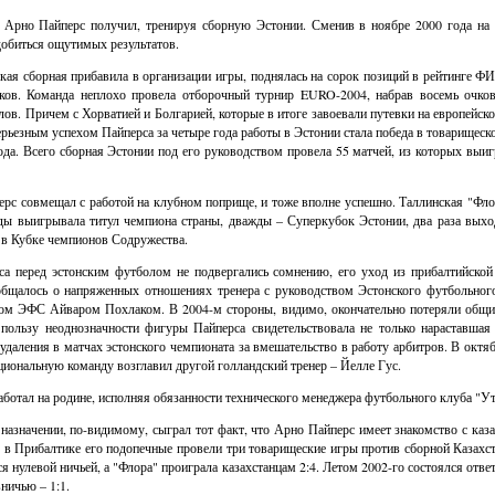
Арно Пайперс получил, тренируя сборную Эстонии. Сменив в ноябре 2000 года на 
добиться ощутимых результатов.
кая сборная прибавила в организации игры, поднялась на сорок позиций в рейтинге Ф
чков. Команда неплохо провела отборочный турнир EURO-2004, набрав восемь очко
в. Причем с Хорватией и Болгарией, которые в итоге завоевали путевки на европейско
рьезным успехом Пайперса за четыре года работы в Эстонии стала победа в товарищеск
года. Всего сборная Эстонии под его руководством провела 55 матчей, из которых выиг
ерс совмещал с работой на клубном поприще, и тоже вполне успешно. Таллинская "Фло
ды выигрывала титул чемпиона страны, дважды – Суперкубок Эстонии, два раза выхо
 в Кубке чемпионов Содружества.
са перед эстонским футболом не подвергались сомнению, его уход из прибалтийско
бщалось о напряженных отношениях тренера с руководством Эстонского футбольног
нтом ЭФС Айваром Похлаком. В 2004-м стороны, видимо, окончательно потеряли общий
пользу неоднозначности фигуры Пайперса свидетельствовала не только нараставша
е удаления в матчах эстонского чемпионата за вмешательство в работу арбитров. В октя
ациональную команду возглавил другой голландский тренер – Йелле Гус.
аботал на родине, исполняя обязанности технического менеджера футбольного клуба "Ут
назначении, по-видимому, сыграл тот факт, что Арно Пайперс имеет знакомство с каз
ы в Прибалтике его подопечные провели три товарищеские игры против сборной Казахст
я нулевой ничьей, а "Флора" проиграла казахстанцам 2:4. Летом 2002-го состоялся отве
ничью – 1:1.