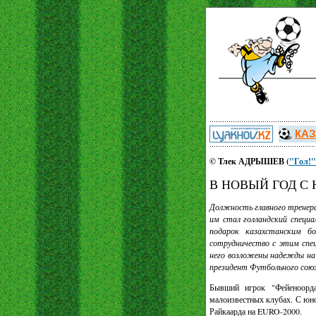
КАЗ
© Тлек АДРЫШЕВ (
"Гол!"
В НОВЫЙ ГОД С
Должность главного тренера
им стал голландский специ
подарок казахстанским б
сотрудничество с этим спе
него возложены надежды на
президент Футбольного союз
Бывший игрок "Фейеноорда
малоизвестных клубах. С юно
Райкаарда на EURO-2000.