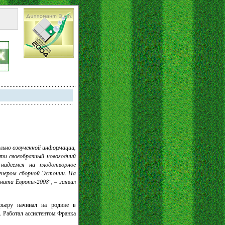
льно озвученной информации,
ти своеобразный новогодний
надеемся на плодотворное
енером сборной Эстонии. На
ата Европы-2008", – заявил
рьеру начинал на родине в
. Работал ассистентом Франка